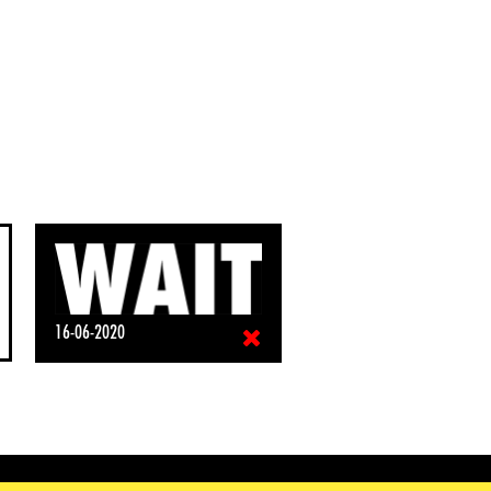
16-06-2020
50
€