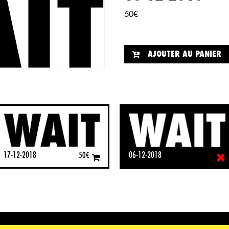
50
€
AJOUTER AU PANIER
17-12-2018
06-12-2018
50
€
50
€