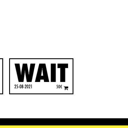
25-08-2021
50
€